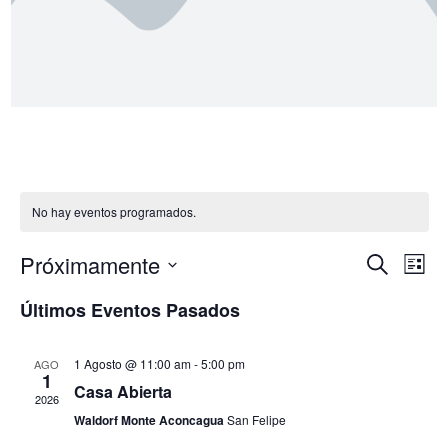
No hay eventos programados.
Nave
Na
Próximamente
Buscar
Lista
Seleccionar
de
de
fecha.
Últimos Eventos Pasados
vi
búsq
de
1 Agosto @ 11:00 am
-
5:00 pm
AGO
y
1
Casa Abierta
Ev
2026
vista
Waldorf Monte Aconcagua
San Felipe