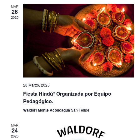
de
MAR
28
Even
2025
28 Marzo, 2025
Fiesta Hindú* Organizada por Equipo
Pedagógico.
Waldorf Monte Aconcagua
San Felipe
MAR
24
2025