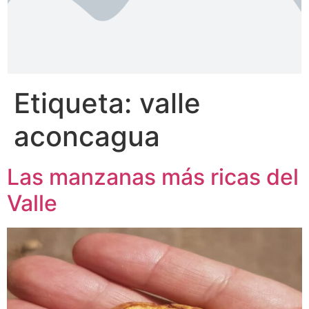
Etiqueta:
valle
aconcagua
Las manzanas más ricas del
Valle